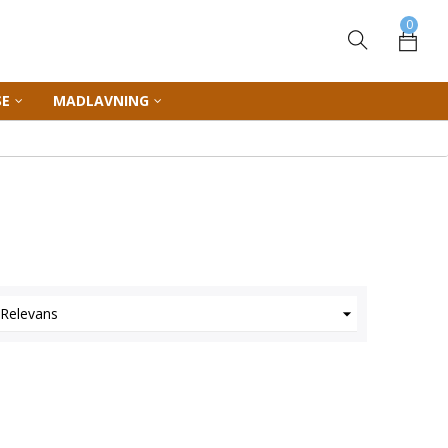
0
SE
MADLAVNING

Relevans