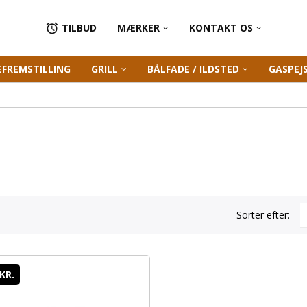
TILBUD
MÆRKER
KONTAKT OS

EFREMSTILLING
GRILL
BÅLFADE / ILDSTED
GASPEJ
Sorter efter:
 KR.