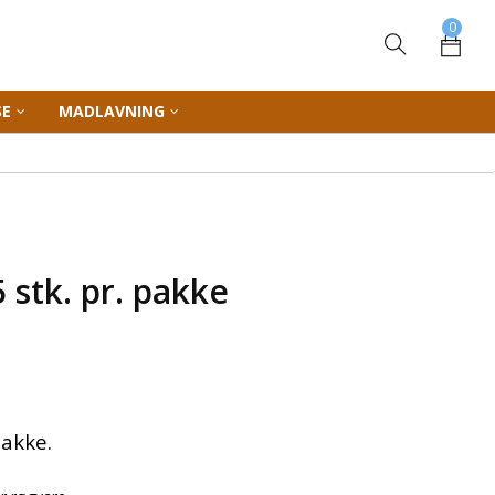
0
SE
MADLAVNING
 stk. pr. pakke
pakke.