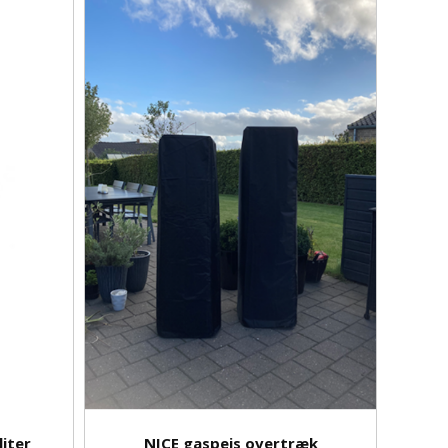
liter
NICE gaspejs overtræk