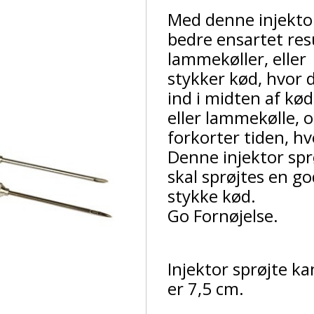
Med denne injektor
bedre ensartet resu
lammekøller, eller 
stykker kød, hvor d
ind i midten af kød
eller lammekølle, 
forkorter tiden, hv
Denne injektor spr
skal sprøjtes en go
stykke kød.
Go Fornøjelse.
Injektor sprøjte k
er 7,5 cm.