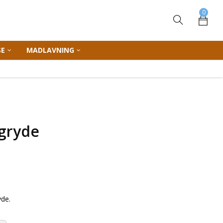
0
SE
MADLAVNING
r gryde
yde.