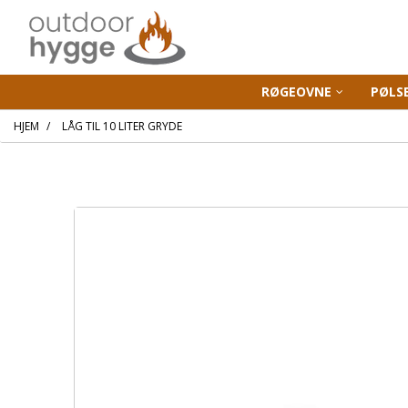
RØGEOVNE
PØLS
HJEM
LÅG TIL 10 LITER GRYDE