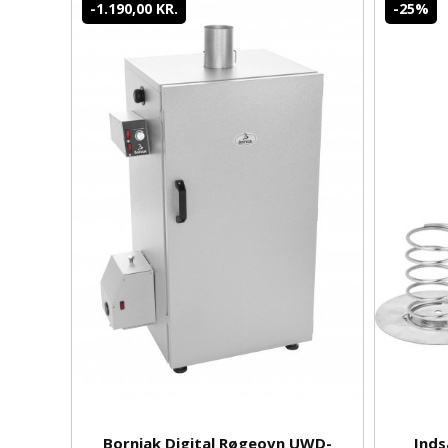
-1.190,00 KR.
-25%
Borniak Digital Røgeovn UWD-
Inds