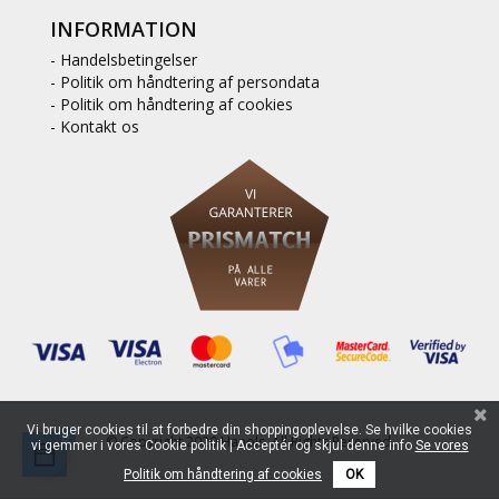
INFORMATION
- Handelsbetingelser
- Politik om håndtering af persondata
- Politik om håndtering af cookies
- Kontakt os
Vi bruger cookies til at forbedre din shoppingoplevelse. Se hvilke cookies
0
© Copyright 2020 Hanols. All Rights Reserved.
vi gemmer i vores Cookie politik | Acceptér og skjul denne info
Se vores
Politik om håndtering af cookies
OK